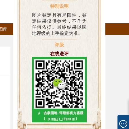
特别说明
客服热线：0731-85500320
登录
图片鉴定具有局限性，鉴
定结果仅供参考，不作为
任何依据。最终结果以园
图库
安支
会员充值
地评级的上手鉴定为准。
评级
在线送评
工作时间：周一到周五上午9:00～12:00下午14